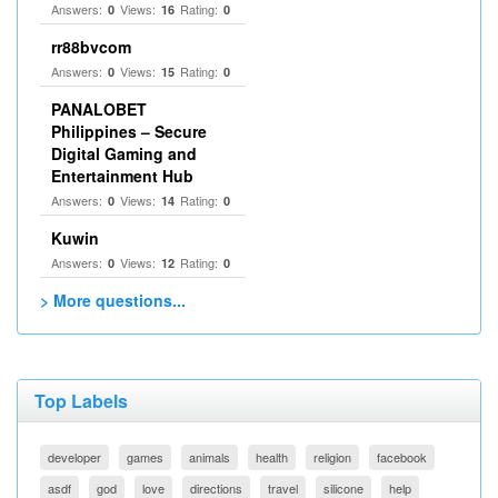
Answers:
Views:
Rating:
0
16
0
rr88bvcom
Answers:
Views:
Rating:
0
15
0
PANALOBET
Philippines – Secure
Digital Gaming and
Entertainment Hub
Answers:
Views:
Rating:
0
14
0
Kuwin
Answers:
Views:
Rating:
0
12
0
> More questions...
Top Labels
developer
games
animals
health
religion
facebook
asdf
god
love
directions
travel
silicone
help