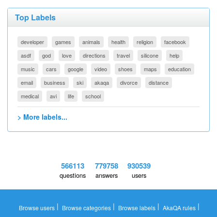
Top Labels
developer
games
animals
health
religion
facebook
asdf
god
love
directions
travel
silicone
help
music
cars
google
video
shoes
maps
education
email
business
ski
akaqa
divorce
distance
medical
avi
life
school
> More labels...
566113
779758
930539
questions
answers
users
|
|
|
|
Browse users
Browse categories
Browse labels
AkaQA rules