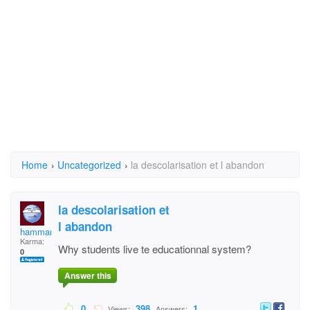
Home
›
Uncategorized
›
la descolarisation et l abandon
la descolarisation et
l abandon
hammami mustapha
Karma:
Why students live te educationnal system?
0
Answer this
0
398
1
Views:
Answers: