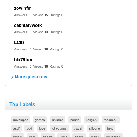
zowinfm
Answers:
Views:
Rating:
0
15
0
cakhiatvwork
Answers:
Views:
Rating:
0
13
0
LC88
Answers:
Views:
Rating:
0
16
0
hlx79fun
Answers:
Views:
Rating:
0
18
0
> More questions...
Top Labels
developer
games
animals
health
religion
facebook
asdf
god
love
directions
travel
silicone
help
music
cars
google
video
shoes
maps
education