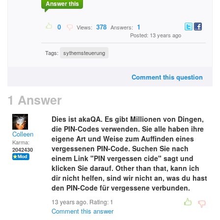
Answer this
0
378
1
Views:
Answers:
Posted: 13 years ago
Tags:
sythemsteuerung
Comment this question
1 Answer
Dies ist akaQA. Es gibt Millionen von Dingen,
die PIN-Codes verwenden. Sie alle haben ihre
Colleen
eigene Art und Weise zum Auffinden eines
Karma:
vergessenen PIN-Code. Suchen Sie nach
2042430
einem Link "PIN vergessen cide" sagt und
klicken Sie darauf. Other than that, kann ich
dir nicht helfen, sind wir nicht an, was du hast
den PIN-Code für vergessene verbunden.
13 years ago. Rating:
1
Comment this answer