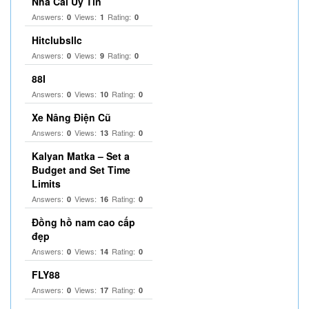
Nhà Cái Uy Tín
Answers:
Views:
Rating:
0
1
0
Hitclubsllc
Answers:
Views:
Rating:
0
9
0
88I
Answers:
Views:
Rating:
0
10
0
Xe Nâng Điện Cũ
Answers:
Views:
Rating:
0
13
0
Kalyan Matka – Set a
Budget and Set Time
Limits
Answers:
Views:
Rating:
0
16
0
Đồng hồ nam cao cấp
đẹp
Answers:
Views:
Rating:
0
14
0
FLY88
Answers:
Views:
Rating:
0
17
0