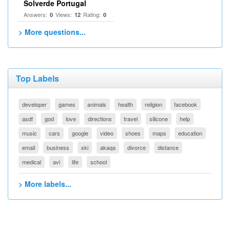
Solverde Portugal
Answers:
Views:
Rating:
0
12
0
> More questions...
Top Labels
developer
games
animals
health
religion
facebook
asdf
god
love
directions
travel
silicone
help
music
cars
google
video
shoes
maps
education
email
business
ski
akaqa
divorce
distance
medical
avi
life
school
> More labels...