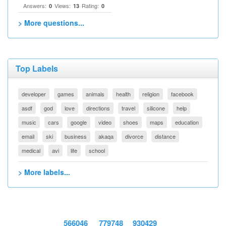
Answers:
Views:
Rating:
0
13
0
> More questions...
Top Labels
developer
games
animals
health
religion
facebook
asdf
god
love
directions
travel
silicone
help
music
cars
google
video
shoes
maps
education
email
ski
business
akaqa
divorce
distance
medical
avi
life
school
> More labels...
566046
779748
930429