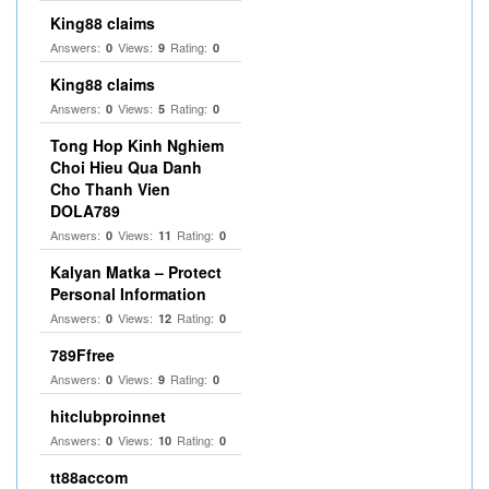
King88 claims
Answers:
Views:
Rating:
0
9
0
King88 claims
Answers:
Views:
Rating:
0
5
0
Tong Hop Kinh Nghiem
Choi Hieu Qua Danh
Cho Thanh Vien
DOLA789
Answers:
Views:
Rating:
0
11
0
Kalyan Matka – Protect
Personal Information
Answers:
Views:
Rating:
0
12
0
789Ffree
Answers:
Views:
Rating:
0
9
0
hitclubproinnet
Answers:
Views:
Rating:
0
10
0
tt88accom