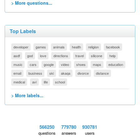
> More questions...
Top Labels
developer
games
animals
health
religion
facebook
asdf
god
love
directions
travel
silicone
help
music
cars
google
video
shoes
maps
education
email
business
ski
akaqa
divorce
distance
medical
avi
life
school
> More labels...
566250
779780
930781
questions
answers
users