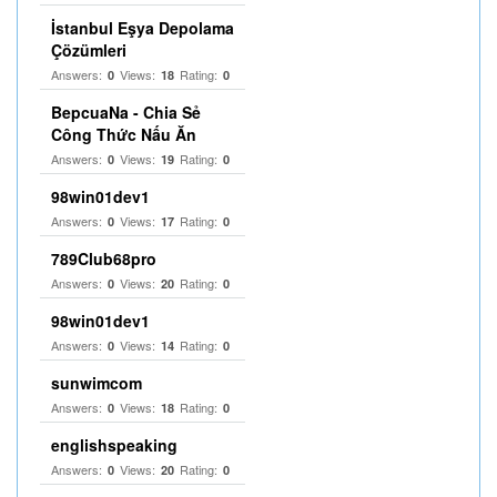
İstanbul Eşya Depolama
Çözümleri
Answers:
Views:
Rating:
0
18
0
BepcuaNa - Chia Sẻ
Công Thức Nấu Ăn
Answers:
Views:
Rating:
0
19
0
98win01dev1
Answers:
Views:
Rating:
0
17
0
789Club68pro
Answers:
Views:
Rating:
0
20
0
98win01dev1
Answers:
Views:
Rating:
0
14
0
sunwimcom
Answers:
Views:
Rating:
0
18
0
englishspeaking
Answers:
Views:
Rating:
0
20
0