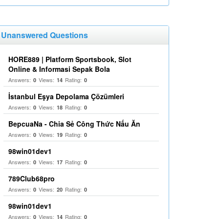
Unanswered Questions
HORE889 | Platform Sportsbook, Slot
Online & Informasi Sepak Bola
Answers:
Views:
Rating:
0
14
0
İstanbul Eşya Depolama Çözümleri
Answers:
Views:
Rating:
0
18
0
BepcuaNa - Chia Sẻ Công Thức Nấu Ăn
Answers:
Views:
Rating:
0
19
0
98win01dev1
Answers:
Views:
Rating:
0
17
0
789Club68pro
Answers:
Views:
Rating:
0
20
0
98win01dev1
Answers:
Views:
Rating:
0
14
0