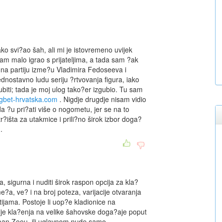
ako svi?ao šah, ali mi je istovremeno uvijek
 sam malo igrao s prijateljima, a tada sam ?ak
em na partiju izme?u Vladimira Fedoseeva i
ednostavno ludu seriju ?rtvovanja figura, iako
iti; tada je moj ulog tako?er izgubio. Tu sam
ggbet-hrvatska.com
. Nigdje drugdje nisam vidio
?u pri?ati više o nogometu, jer se na to
r?išta za utakmice i prili?no širok izbor doga?
.
, sigurna i nuditi širok raspon opcija za kla?
a, ve? i na broj poteza, varijacije otvaranja
rtijama. Postoje li uop?e kladionice na
cije kla?enja na velike šahovske doga?aje poput
k aan Zeeu, ili uglavnom nude samo