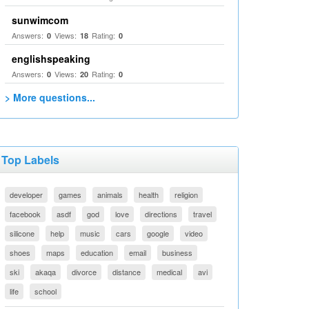
sunwimcom
Answers:
Views:
Rating:
0
18
0
englishspeaking
Answers:
Views:
Rating:
0
20
0
> More questions...
Top Labels
developer
games
animals
health
religion
facebook
asdf
god
love
directions
travel
silicone
help
music
cars
google
video
shoes
maps
education
email
business
ski
akaqa
divorce
distance
medical
avi
life
school