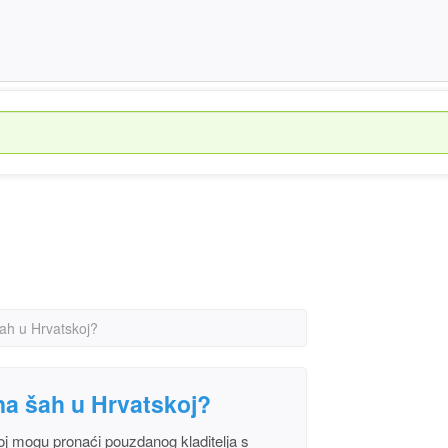
šah u Hrvatskoj?
 na šah u Hrvatskoj?
koj mogu pronaći pouzdanog kladitelja s