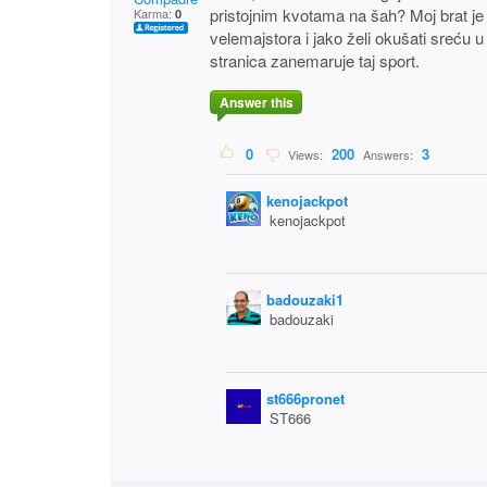
pristojnim kvotama na šah? Moj brat je v
Karma:
0
velemajstora i jako želi okušati sreću u
stranica zanemaruje taj sport.
Answer this
0
200
3
Views:
Answers:
kenojackpot
kenojackpot
badouzaki1
badouzaki
st666pronet
ST666