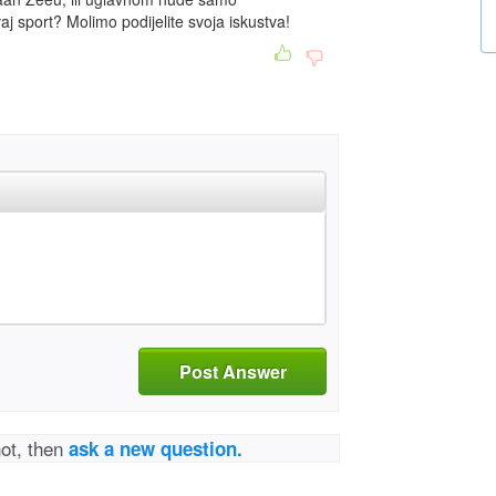
aj sport? Molimo podijelite svoja iskustva!
Post Answer
not, then
ask a new question.