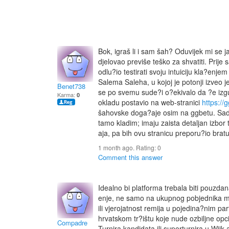
Bok, igraš li i sam šah? Oduvijek mi se j
djelovao previše teško za shvatiti. Prije
odlu?io testirati svoju intuiciju kla?enj
Salema Saleha, u kojoj je potonji izveo j
Benet738
se po svemu sude?i o?ekivalo da ?e izgub
Karma:
0
okladu postavio na web-stranici
https://
šahovske doga?aje osim na ggbetu. Sada 
tamo kladim; imaju zaista detaljan izbor t
aja, pa bih ovu stranicu preporu?io bratu
1 month ago. Rating:
0
Comment this answer
Idealno bi platforma trebala biti pouzdana
enje, ne samo na ukupnog pobjednika me?
ili vjerojatnost remija u pojedina?nim pa
hrvatskom tr?ištu koje nude ozbiljne op
Compadre
Turnira kandidata ili superturnira u Wij