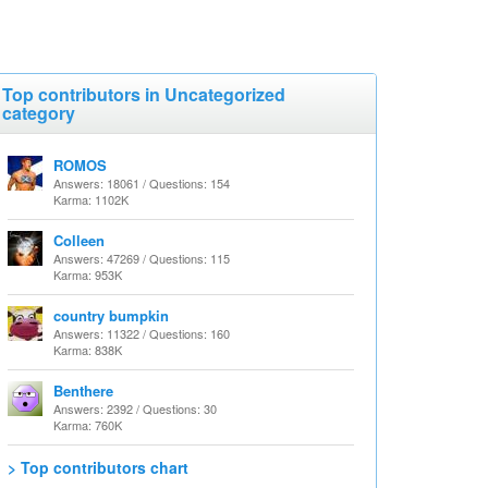
Top contributors in Uncategorized
category
ROMOS
Answers: 18061 / Questions: 154
Karma: 1102K
Colleen
Answers: 47269 / Questions: 115
Karma: 953K
country bumpkin
Answers: 11322 / Questions: 160
Karma: 838K
Benthere
Answers: 2392 / Questions: 30
Karma: 760K
> Top contributors chart