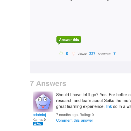
Answer this
0
227
7
Views:
Answers:
7 Answers
Should I have let it go? Yes. For better 
research and learn about Seiko the more
great learning experience,
link
so in a wa
pdabriaj
7 months ago. Rating:
0
Karma:
0
Comment this answer