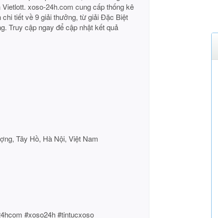
Vietlott. xoso-24h.com cung cấp thống kê
 chi tiết về 9 giải thưởng, từ giải Đặc Biệt
ng. Truy cập ngay để cập nhật kết quả
ợng, Tây Hồ, Hà Nội, Việt Nam
24hcom #xoso24h #tintucxoso