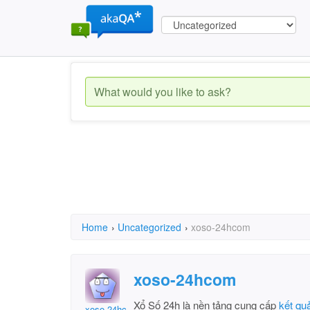
Home
›
Uncategorized
›
xoso-24hcom
xoso-24hcom
Xổ Số 24h là nền tảng cung cấp
kết qu
xoso-24hcom