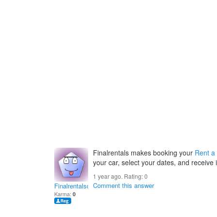
Finalrentals makes booking your
Rent a
your car, select your dates, and receive 
1 year ago. Rating:
0
Comment this answer
Finalrentalsca
Karma:
0