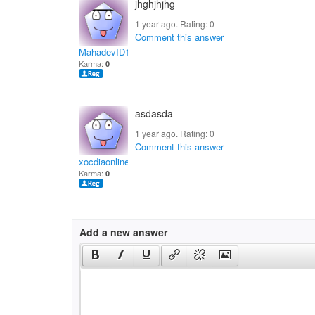
jhghjhjhg
1 year ago. Rating:
0
Comment this answer
MahadevID1
Karma:
0
asdasda
1 year ago. Rating:
0
Comment this answer
xocdiaonlinecx
Karma:
0
Add a new answer