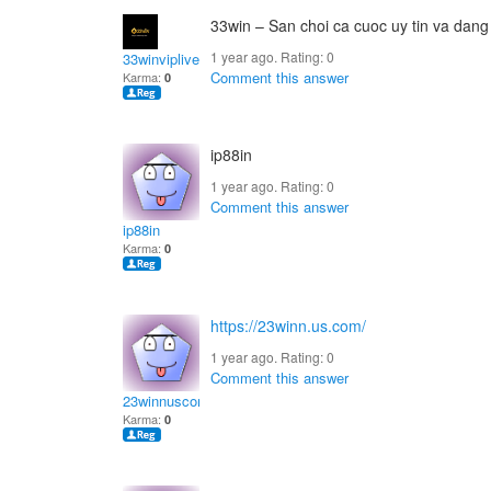
33win – San choi ca cuoc uy tin va dang
1 year ago. Rating:
0
33winviplive
Comment this answer
Karma:
0
ip88in
1 year ago. Rating:
0
Comment this answer
ip88in
Karma:
0
https://23winn.us.com/
1 year ago. Rating:
0
Comment this answer
23winnuscom
Karma:
0