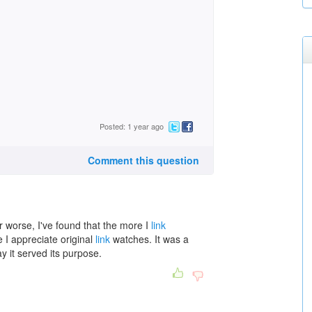
Posted: 1 year ago
Comment this question
or worse, I've found that the more I
link
 I appreciate original
link
watches. It was a
y it served its purpose.