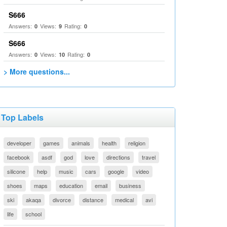
S666
Answers:
Views:
Rating:
0
9
0
S666
Answers:
Views:
Rating:
0
10
0
> More questions...
Top Labels
developer
games
animals
health
religion
facebook
asdf
god
love
directions
travel
silicone
help
music
cars
google
video
shoes
maps
education
email
business
ski
akaqa
divorce
distance
medical
avi
life
school