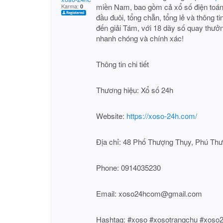
miền Nam, bao gồm cả xổ số điện toán 
Karma:
0
đầu đuôi, tổng chẵn, tổng lẻ và thông tin
đến giải Tám, với 18 dãy số quay thưở
nhanh chóng và chính xác!
Thông tin chi tiết
Thương hiệu: Xổ số 24h
Website:
https://xoso-24h.com/
Địa chỉ: 48 Phố Thượng Thụy, Phú Thư
Phone: 0914035230
Email: xoso24hcom@gmail.com
Hashtag: #xoso #xosotrangchu #xoso