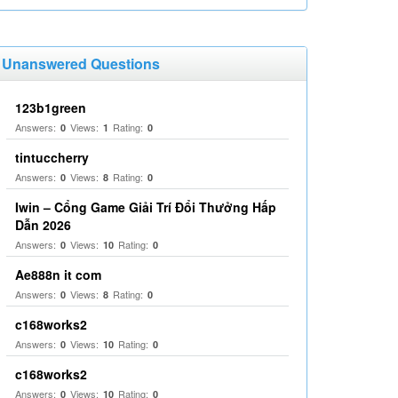
Unanswered Questions
123b1green
Answers:
Views:
Rating:
0
1
0
tintuccherry
Answers:
Views:
Rating:
0
8
0
Iwin – Cổng Game Giải Trí Đổi Thưởng Hấp
Dẫn 2026
Answers:
Views:
Rating:
0
10
0
Ae888n it com
Answers:
Views:
Rating:
0
8
0
c168works2
Answers:
Views:
Rating:
0
10
0
c168works2
Answers:
Views:
Rating:
0
10
0