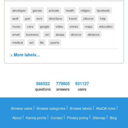
developer
games
animals
health
religion
facebook
asdf
god
love
directions
travel
silicone
help
music
cars
google
video
shoes
maps
education
email
business
ski
akaqa
divorce
distance
medical
avi
life
sports
> More labels...
566522
779805
931127
questions
answers
users
|
|
|
|
Browse users
Browse categories
Browse labels
AkaQA rules
|
|
|
|
|
About
Karma points
Contact
Privacy policy
Sitemap
Blog