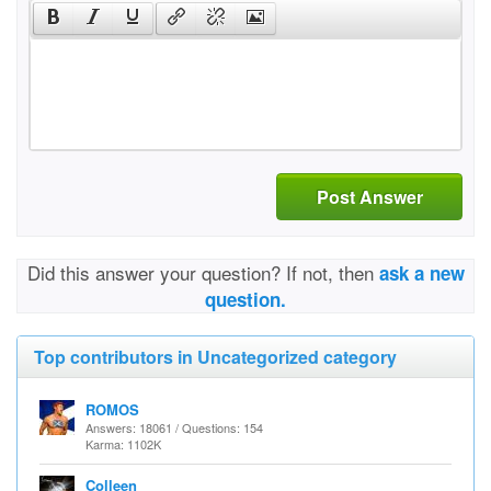
Post Answer
Did this answer your question? If not, then
ask a new
question.
Top contributors in Uncategorized category
ROMOS
Answers: 18061 / Questions: 154
Karma: 1102K
Colleen