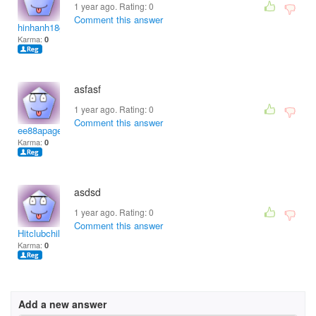
1 year ago. Rating:
0
Comment this answer
hinhanh18gaixinh
Karma:
0
asfasf
1 year ago. Rating:
0
Comment this answer
ee88apage
Karma:
0
asdsd
1 year ago. Rating:
0
Comment this answer
Hitclubchildlife
Karma:
0
Add a new answer