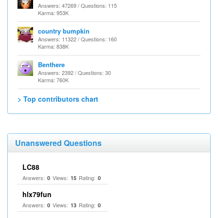
Answers: 47269 / Questions: 115
Karma: 953K
country bumpkin
Answers: 11322 / Questions: 160
Karma: 838K
Benthere
Answers: 2392 / Questions: 30
Karma: 760K
> Top contributors chart
Unanswered Questions
LC88
Answers:
Views:
Rating:
0
15
0
hlx79fun
Answers:
Views:
Rating:
0
13
0