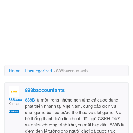
Home
›
Uncategorized
›
888baccountants
888baccountants
888baccountants
888B
là một trong những nền tảng cá cược đang
Karma:
phát triển nhanh tại Việt Nam, cung cấp dịch vụ
0
chơi game bài, cá cược thể thao và slot game. Với
hệ thống thanh toán linh hoạt, đội ngũ CSKH 24/7
và nhiều chương trình khuyến mãi hấp dẫn, 888B là
điểm đến lý tưởng cho người chơi cá cược trực