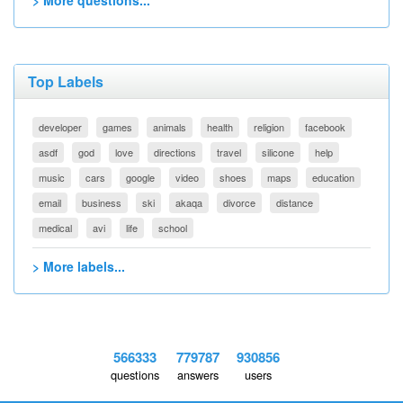
> More questions...
Top Labels
developer
games
animals
health
religion
facebook
asdf
god
love
directions
travel
silicone
help
music
cars
google
video
shoes
maps
education
email
business
ski
akaqa
divorce
distance
medical
avi
life
school
> More labels...
566333
779787
930856
questions
answers
users