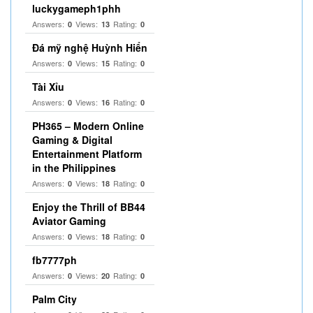
luckygameph1phh
Answers:
Views:
Rating:
0
13
0
Đá mỹ nghệ Huỳnh Hiển
Answers:
Views:
Rating:
0
15
0
Tài Xỉu
Answers:
Views:
Rating:
0
16
0
PH365 – Modern Online
Gaming & Digital
Entertainment Platform
in the Philippines
Answers:
Views:
Rating:
0
18
0
Enjoy the Thrill of BB44
Aviator Gaming
Answers:
Views:
Rating:
0
18
0
fb7777ph
Answers:
Views:
Rating:
0
20
0
Palm City