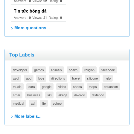
Answers:
Views:
Rating:
0
22
0
Tin tức bóng đá
Answers:
Views:
Rating:
0
21
0
> More questions...
Top Labels
developer
games
animals
health
religion
facebook
asdf
god
love
directions
travel
silicone
help
music
cars
google
video
shoes
maps
education
email
business
ski
akaqa
divorce
distance
medical
avi
life
school
> More labels...