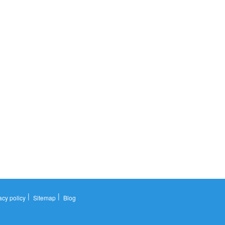
|
|
acy policy
Sitemap
Blog