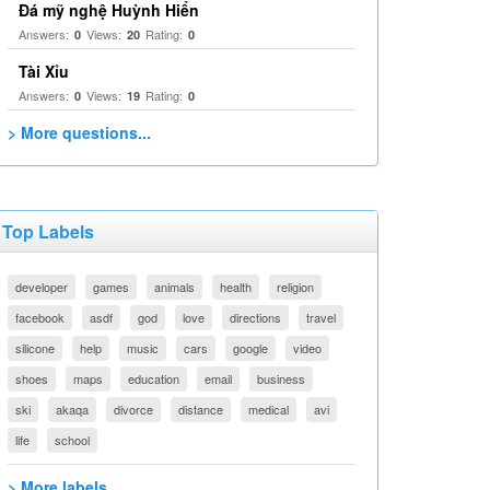
Đá mỹ nghệ Huỳnh Hiển
Answers:
Views:
Rating:
0
20
0
Tài Xỉu
Answers:
Views:
Rating:
0
19
0
> More questions...
Top Labels
developer
games
animals
health
religion
facebook
asdf
god
love
directions
travel
silicone
help
music
cars
google
video
shoes
maps
education
email
business
ski
akaqa
divorce
distance
medical
avi
life
school
> More labels...