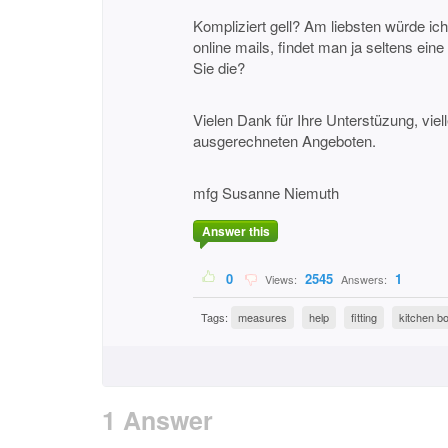
Kompliziert gell? Am liebsten würde ic
online mails, findet man ja seltens ein
Sie die?
Vielen Dank für Ihre Unterstüzung, viel
ausgerechneten Angeboten.
mfg Susanne Niemuth
Answer this
0
2545
1
Views:
Answers:
Tags:
measures
help
fitting
kitchen b
1 Answer