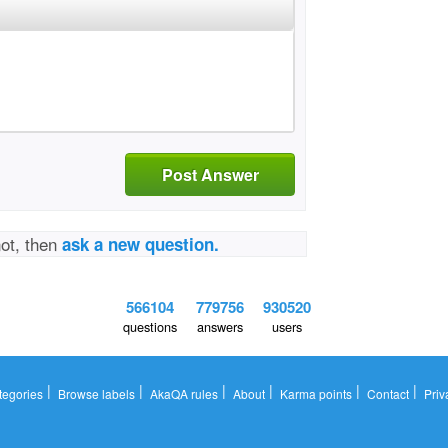
Post Answer
not, then
ask a new question.
566104
779756
930520
questions
answers
users
|
|
|
|
|
|
tegories
Browse labels
AkaQA rules
About
Karma points
Contact
Priv